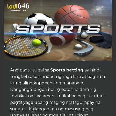
Ang pagsusugal sa
Sports betting
ay hindi
tungkol sa panonood ng mga laro at paghula
kung aling koponan ang mananalo.
Nangangailangan ito ng patas na dami ng
teknikal na kaalaman, kritikal na pagsusuri, at
pagtitiyaga upang maging matagumpay na
sugarol . Kailangan mo ng masusing pag-
unawa sa lahat ng mga alituntunin at