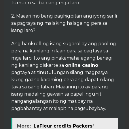
tumuon sa iba pang mga laro.
2. Maaari mo bang paghigpitan ang iyong sarili
sa pagtaya ng malaking halaga ng pera sa
isang laro?
Ang bankroll ng isang sugarol ay ang pool ng
pera na kanilang inilaan para sa pagtaya sa
mga laro. Ito ang pinakamahalagang bahagi
ng kanilang diskarte sa
online casino
pagtaya at tinutulungan silang magpasya
kung gaano karaming pera ang dapat nilang
taya sa isang laban. Maaaring ito ay parang
isang madaling gawain sa papel, ngunit
nangangailangan ito ng matibay na
pagbabantay at malapit na pagsubaybay.
More:
LaFleur credits Packers'