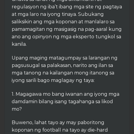
regulasyon ng iba’t ibang mga site ng pagtaya
at mga laro na iyong tinaya. Subukang
saliksikin ang mga koponan at manlalaro sa
pamamagitan ng masigasig na pag-aaral kung
ano ang opinyon ng mga eksperto tungkol sa
kanila.
Upang maging matagumpay sa larangan ng
pagsusugal sa palakasan, narito ang ilan sa
mga tanong na kailangan mong itanong sa
iyong sarili bago maglagay ng taya:
1. Magagawa mo bang iwanan ang iyong mga
damdamin bilang isang tagahanga sa likod
mo?
Buweno, lahat tayo ay may paboritong
koponan ng football na tayo ay die-hard