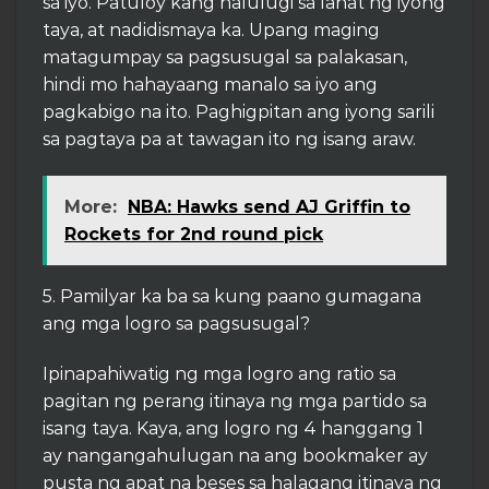
sa iyo. Patuloy kang nalulugi sa lahat ng iyong
taya, at nadidismaya ka. Upang maging
matagumpay sa pagsusugal sa palakasan,
hindi mo hahayaang manalo sa iyo ang
pagkabigo na ito. Paghigpitan ang iyong sarili
sa pagtaya pa at tawagan ito ng isang araw.
More:
NBA: Hawks send AJ Griffin to
Rockets for 2nd round pick
5. Pamilyar ka ba sa kung paano gumagana
ang mga logro sa pagsusugal?
Ipinapahiwatig ng mga logro ang ratio sa
pagitan ng perang itinaya ng mga partido sa
isang taya. Kaya, ang logro ng 4 hanggang 1
ay nangangahulugan na ang bookmaker ay
pusta ng apat na beses sa halagang itinaya ng