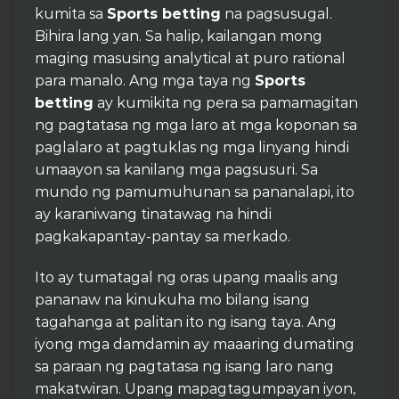
kumita sa
Sports betting
na pagsusugal.
Bihira lang yan. Sa halip, kailangan mong
maging masusing analytical at puro rational
para manalo. Ang mga taya ng
Sports
betting
ay kumikita ng pera sa pamamagitan
ng pagtatasa ng mga laro at mga koponan sa
paglalaro at pagtuklas ng mga linyang hindi
umaayon sa kanilang mga pagsusuri. Sa
mundo ng pamumuhunan sa pananalapi, ito
ay karaniwang tinatawag na hindi
pagkakapantay-pantay sa merkado.
Ito ay tumatagal ng oras upang maalis ang
pananaw na kinukuha mo bilang isang
tagahanga at palitan ito ng isang taya. Ang
iyong mga damdamin ay maaaring dumating
sa paraan ng pagtatasa ng isang laro nang
makatwiran. Upang mapagtagumpayan iyon,