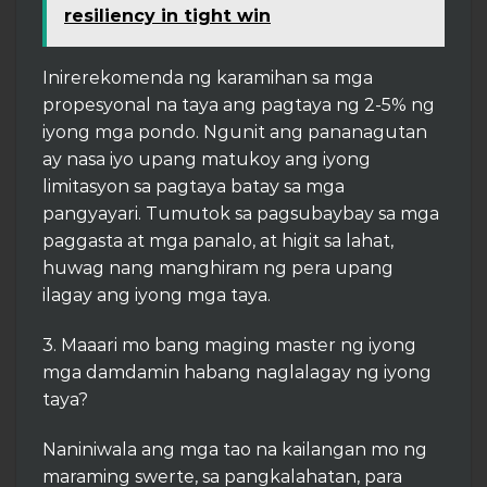
resiliency in tight win
Inirerekomenda ng karamihan sa mga
propesyonal na taya ang pagtaya ng 2-5% ng
iyong mga pondo. Ngunit ang pananagutan
ay nasa iyo upang matukoy ang iyong
limitasyon sa pagtaya batay sa mga
pangyayari. Tumutok sa pagsubaybay sa mga
paggasta at mga panalo, at higit sa lahat,
huwag nang manghiram ng pera upang
ilagay ang iyong mga taya.
3. Maaari mo bang maging master ng iyong
mga damdamin habang naglalagay ng iyong
taya?
Naniniwala ang mga tao na kailangan mo ng
maraming swerte, sa pangkalahatan, para