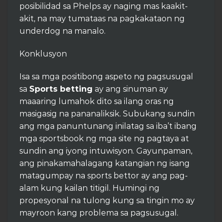
posibilidad sa Phelps ay naging mas kaakit-
akit, na may tumataas na pagkakataon ng
underdog na manalo.
Konklusyon
Isa sa mga positibong aspeto ng pagsusugal
sa
Sports betting
ay ang sinuman ay
maaaring lumahok dito sa ilang oras ng
masigasig na pananaliksik. Subukang sundin
ang mga panuntunang inilatag sa iba’t ibang
mga sportsbook ng mga site ng pagtaya at
sundin ang iyong intuwisyon. Gayunpaman,
ang pinakamahalagang katangian ng isang
matagumpay na sports bettor ay ang pag-
alam kung kailan titigil. Humingi ng
propesyonal na tulong kung sa tingin mo ay
mayroon kang problema sa pagsusugal.