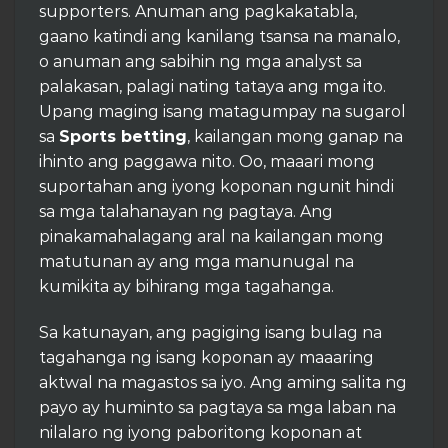
supporters. Anuman ang pagkakatabla,
gaano katindi ang kanilang tsansa na manalo,
o anuman ang sabihin ng mga analyst sa
palakasan, palagi nating tataya ang mga ito.
Upang maging isang matagumpay na sugarol
sa
Sports betting
, kailangan mong ganap na
ihinto ang paggawa nito. Oo, maaari mong
suportahan ang iyong koponan ngunit hindi
sa mga talahanayan ng pagtaya. Ang
pinakamahalagang aral na kailangan mong
matutunan ay ang mga manunugal na
kumikita ay bihirang mga tagahanga.
Sa katunayan, ang pagiging isang bulag na
tagahanga ng isang koponan ay maaaring
aktwal na magastos sa iyo. Ang aming salita ng
payo ay huminto sa pagtaya sa mga laban na
nilalaro ng iyong paboritong koponan at