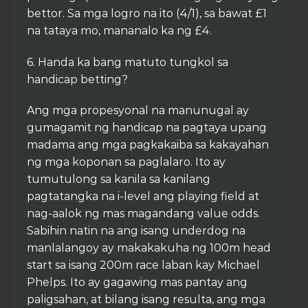
bettor. Sa mga logro na ito (4/1), sa bawat £1
na tataya mo, mananalo ka ng £4.
6. Handa ka bang matuto tungkol sa
handicap betting?
Ang mga propesyonal na manunugal ay
gumagamit ng handicap na pagtaya upang
madama ang mga pagkakaiba sa kakayahan
ng mga koponan sa paglalaro. Ito ay
tumutulong sa kanila sa kanilang
pagtatangka na i-level ang playing field at
nag-aalok ng mas magandang value odds.
Sabihin natin na ang isang underdog na
manlalangoy ay makakakuha ng 100m head
start sa isang 200m race laban kay Michael
Phelps. Ito ay gagawing mas pantay ang
paligsahan, at bilang isang resulta, ang mga