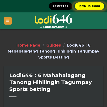
Skip
REGISTER
BONUS ₱888
to
content
Home Page
/
Guides
/
Lodi646：6
Mahahalagang Tanong Hihilingin Tagumpay
Sports Betting
Lodi646：6 Mahahalagang
Tanong Hihilingin Tagumpay
Sports betting